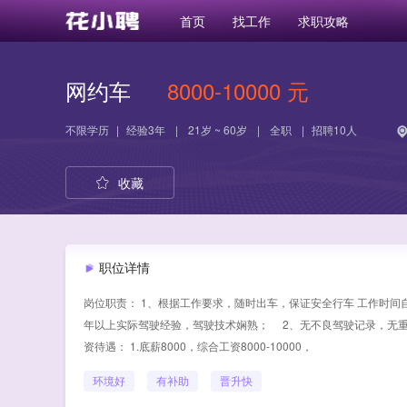
首页
找工作
求职攻略
网约车
8000-10000 元
不限学历
|
经验
3年
|
21岁 ~ 60岁
|
全职
|
招聘10人
收藏
职位详情
岗位职责： 1、根据工作要求，随时出车，保证安全行车 工作时间自
年以上实际驾驶经验，驾驶技术娴熟； 2、无不良驾驶记录，无重
资待遇： 1.底薪8000，综合工资8000-10000，
环境好
有补助
晋升快