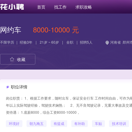
首页
找工作
求职攻略
网约车
8000-10000 元
不限学历
|
经验
3年
|
21岁 ~ 60岁
|
全职
|
招聘5人
河南省 ·郑州
收藏
职位详情
岗位职责： 1、根据工作要求，随时出车，保证安全行车 工作时间自由，可作为私家
年以上实际驾驶经验，驾驶技术娴熟； 2、无不良驾驶记录，无重大事故及交通
资待遇： 1.底薪8000，综合工资8000-10000，
环境好
朝九晚五
有提成
有补助
车贴
技术培训