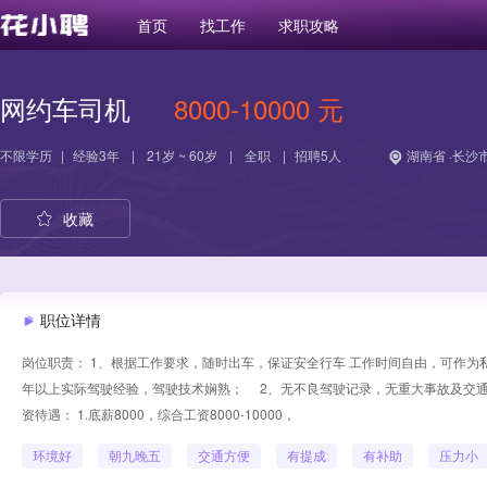
首页
找工作
求职攻略
网约车司机
8000-10000 元
不限学历
|
经验
3年
|
21岁 ~ 60岁
|
全职
|
招聘5人
湖南省 ·长沙市
收藏
职位详情
岗位职责： 1、根据工作要求，随时出车，保证安全行车 工作时间自由，可作为私家
年以上实际驾驶经验，驾驶技术娴熟； 2、无不良驾驶记录，无重大事故及交通
资待遇： 1.底薪8000，综合工资8000-10000，
环境好
朝九晚五
交通方便
有提成
有补助
压力小