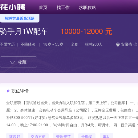
首页
找工作
求职攻略
招聘方最近高活跃
骑手月1W配车
10000-12000 元
不限学历
|
不限经验
|
18岁 ~ 55岁
|
全职
|
招聘200人
安徽省 ·
收藏
职位详情
全职招聘 【面试通过当天，当天办理入职和住宿，第二天上班，公司配车】 一、岗
愿） 2、身体健康，会骑电动车会用导航（公司配车，无押金无费用，包住宿） 二
补贴300-500/月+好评奖+恶劣天气每单多加3元。 路况熟悉以后一天正常四五十
14:00 ，晚上17:00-21:00 ，8小时时间自由，月休4天，可调休。 四、晋升渠
环境好
交通方便
管理规范
全勤奖
车贴