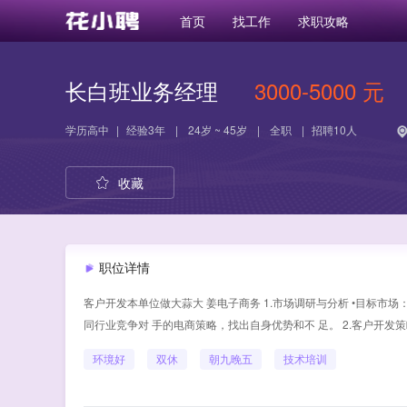
首页
找工作
求职攻略
长白班业务经理
3000-5000 元
学历
高中
|
经验
3年
|
24岁 ~ 45岁
|
全职
|
招聘10人
收藏
职位详情
客户开发本单位做大蒜大 姜电子商务 1.市场调研与分析 •目标市
同行业竞争对 手的电商策略，找出自身优势和不 足。 2.客户开发策
环境好
双休
朝九晚五
技术培训