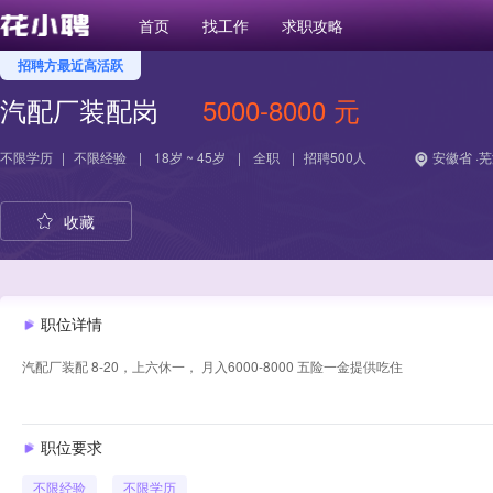
首页
找工作
求职攻略
招聘方最近高活跃
汽配厂装配岗
5000-8000 元
不限学历
|
不限经验
|
18岁 ~ 45岁
|
全职
|
招聘500人
安徽省 ·
收藏
职位详情
汽配厂装配 8-20，上六休一， 月入6000-8000 五险一金提供吃住
职位要求
不限经验
不限学历