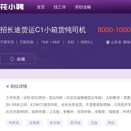
首页
找工作
求职攻略
招长途货运C1小箱货纯司机
8000-100
不限学历
|
不限经验
|
19岁 ~ 49岁
|
全职
|
招聘3人
山东省 ·聊城
收藏
职位详情
工作性质：全职 职位类别：货运司机（北京往返聊城货运专线） 入职要求：需
20--55岁之间，4.2米C1箱货司机，仓对仓库送货。不需要装卸货物，只负责
次月月薪9000。福利待遇：上五险，有餐补，住宿补助，全勤奖，绩效奖，年终
年终奖
全勤奖
有补助
晋升快
五险
管住