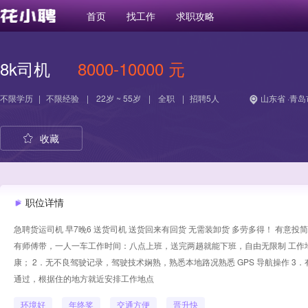
首页
找工作
求职攻略
8k司机
8000-10000 元
不限学历
|
不限经验
|
22岁 ~ 55岁
|
全职
|
招聘5人
山东省 ·青岛
收藏
职位详情
急聘货运司机 早7晚6 送货司机 送货回来有回货 无需装卸货 多劳多得！ 有意
有师傅带，一人一车工作时间：八点上班，送完两趟就能下班，自由无限制 工作地点
康； 2．无不良驾驶记录，驾驶技术娴熟，熟悉本地路况熟悉 GPS 导航操作 
通过，根据住的地方就近安排工作地点
环境好
年终奖
交通方便
晋升快