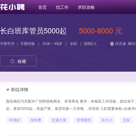
首页
找工作
求职攻略
长白班库管员5000起
5000-8000 元
不限学历
|
不限经验
|
20岁 ~ 48岁
|
全职
|
招聘2人
河北省 ·廊坊
收藏
职位详情
固安南区汽车配件厂招聘质检两名、库管两名 要求：有相应工作经验，踏实肯干 
起，夜班5200起，有超产奖，食堂吃饭一元管饱 ，有宿舍 入职需要体检+自
环境好
加班费
交通方便
管理规范
压力小
五险