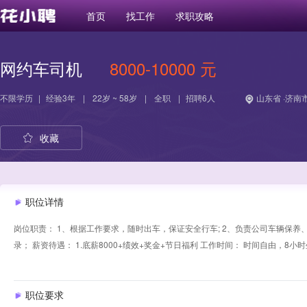
首页
找工作
求职攻略
网约车司机
8000-10000 元
不限学历
|
经验
3年
|
22岁 ~ 58岁
|
全职
|
招聘6人
山东省 ·济南市
收藏
职位详情
岗位职责： 1、根据工作要求，随时出车，保证安全行车; 2、负责公司车辆保养、维
录； 薪资待遇： 1.底薪8000+绩效+奖金+节日福利 工作时间： 时间自由，8小
职位要求