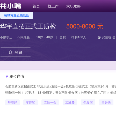
首页
找工作
求职攻略
招聘方最近高活跃
华宇直招正式工质检
5000-8000 元
不限学历
|
不限经验
|
18岁 ~ 40岁
|
全职
|
招聘100人
安徽省 ·
收藏
职位详情
合肥高新区直招正式工 非流水线+五险一金+包吃住 ①正式工（试用期2个月，转正五险
贴50元一晚！ ④要求：18-40周岁，男女不限 ⑤食宿：包三餐/住宿在厂区内 ⑥综
环境好
年终奖
五险一金
加班费
包食宿
晋升快