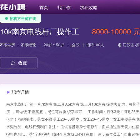
首页
找工作
求职攻略
招聘方当前在线
10k南京电线杆厂操作工
8000-10000 
不限学历
|
不限经验
|
20岁 ~ 50岁
|
全职
|
招聘100人
江苏省 ·
收藏
职位详情
南京电线杆厂 第一月7k左右 第二月8.5k左右 第三月10k左右 提供夫妻房，
房 ，可做饭 不查案底 ，岗位可调换 识字即可 ｜ 工作时间：月休3天！满勤2
俱全！ 招聘要求：男女不限 男工20--50周岁，女工20--45周岁（女工主要
水泥制品，电线杆预制件 备注： 面试需携带身份证原件，面试通过当天安排住宿
报告也可以，满4个月报销（第4个月发薪日必须在职） 注：岗位员工可自由选