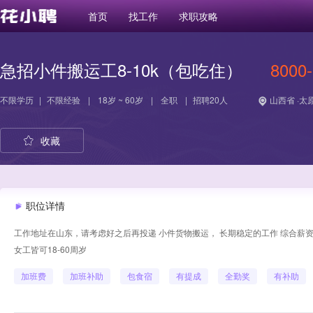
首页
找工作
求职攻略
急招小件搬运工8-10k（包吃住）
8000
不限学历
|
不限经验
|
18岁 ~ 60岁
|
全职
|
招聘20人
山西省 ·太
收藏
职位详情
工作地址在山东，请考虑好之后再投递 小件货物搬运， 长期稳定的工作 综合薪资10
女工皆可18-60周岁
加班费
加班补助
包食宿
有提成
全勤奖
有补助