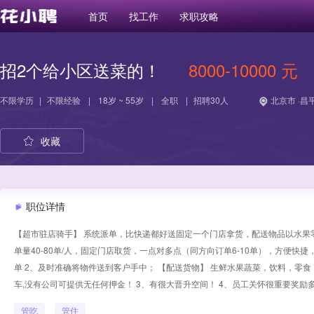
首页
找工作
求职攻略
招2个给小区送菜的！
8000-10000 元
不限学历
|
不限经验
|
18岁 ~ 55岁
|
全职
|
招聘30人
北京市 ·昌
收藏
职位详情
【超市驻店骑手】 系统派单，比快递都好送固定一个门店拿货，配送物品以水果零食蔬菜
单量40-80单/人，固定门店取货，一点对多点（同方向订单6-10单），方便快
单 2、及时准确将物件送到客户手中； 【配送货物】 生鲜水果蔬菜，饮料，零食
车,没有公司可提供无任何押金！ 3、有很大晋升空间！ 4、员工关怀很重要奖励
管吃
管住