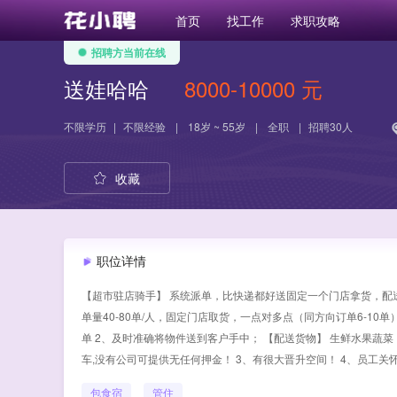
首页
找工作
求职攻略
招聘方当前在线
送娃哈哈
8000-10000 元
不限学历
|
不限经验
|
18岁 ~ 55岁
|
全职
|
招聘30人
收藏
职位详情
【超市驻店骑手】 系统派单，比快递都好送固定一个门店拿货，配送物品
单量40-80单/人，固定门店取货，一点对多点（同方向订单6-1
单 2、及时准确将物件送到客户手中； 【配送货物】 生鲜水果蔬菜
车,没有公司可提供无任何押金！ 3、有很大晋升空间！ 4、员工关
包食宿
管住