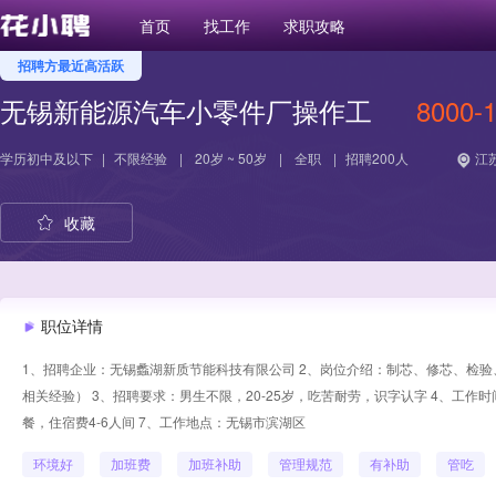
首页
找工作
求职攻略
招聘方最近高活跃
无锡新能源汽车小零件厂操作工
8000-
学历
初中及以下
|
不限经验
|
20岁 ~ 50岁
|
全职
|
招聘200人
江苏
收藏
职位详情
1、招聘企业：无锡蠡湖新质节能科技有限公司 2、岗位介绍：制芯、修芯、检
相关经验） 3、招聘要求：男生不限，20-25岁，吃苦耐劳，识字认字 4、工作时间
餐，住宿费4-6人间 7、工作地点：无锡市滨湖区
环境好
加班费
加班补助
管理规范
有补助
管吃