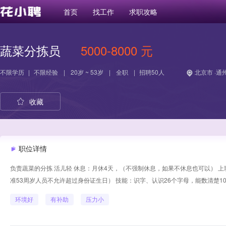
首页
找工作
求职攻略
蔬菜分拣员
5000-8000 元
不限学历
|
不限经验
|
20岁 ~ 53岁
|
全职
|
招聘50人
北京市 ·通
收藏
职位详情
负责蔬菜的分拣 活儿轻 休息：月休4天，（不强制休息，如果不休息也可以） 上班时
准53周岁人员不允许超过身份证生日） 技能：识字、认识26个字母，能数清楚
环境好
有补助
压力小