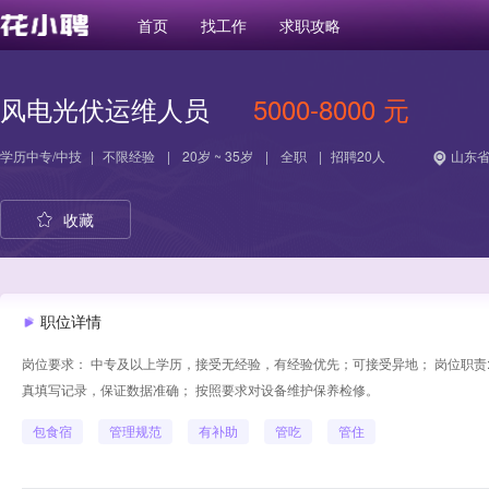
首页
找工作
求职攻略
风电光伏运维人员
5000-8000 元
学历
中专/中技
|
不限经验
|
20岁 ~ 35岁
|
全职
|
招聘20人
山东省
收藏
职位详情
岗位要求： 中专及以上学历，接受无经验，有经验优先；可接受异地； 岗位职责
真填写记录，保证数据准确； 按照要求对设备维护保养检修。
包食宿
管理规范
有补助
管吃
管住