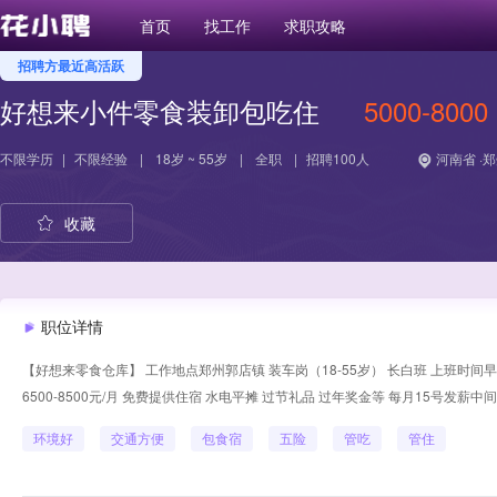
首页
找工作
求职攻略
招聘方最近高活跃
好想来小件零食装卸包吃住
5000-8000
不限学历
|
不限经验
|
18岁 ~ 55岁
|
全职
|
招聘100人
河南省 ·
收藏
职位详情
【好想来零食仓库】 工作地点郑州郭店镇 装车岗（18-55岁） 长白班 上班时间早8
6500-8500元/月 免费提供住宿 水电平摊 过节礼品 过年奖金等 每月15号发薪中
环境好
交通方便
包食宿
五险
管吃
管住