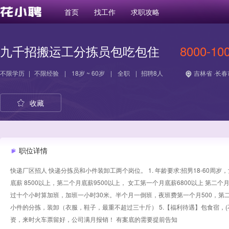
首页
找工作
求职攻略
九千招搬运工分拣员包吃包住
8000-10
不限学历
|
不限经验
|
18岁 ~ 60岁
|
全职
|
招聘8人
吉林省 ·长春
收藏
职位详情
快递厂区招人 快递分拣员和小件装卸工两个岗位。 1. 年龄要求:招男18-60周岁
底薪 8500以上，第二个月底薪9500以上， 女工第一个月底薪6800以上 第二
过十个小时算加班，加班一小时30米。半个月一倒班，夜班费第一个月500，第二
小件的分拣，装卸（衣服，鞋子，最重不超过三十斤） 5.【福利待遇】包食宿，
资，来时火车票留好，公司满月报销！ 有案底的需要提前告知