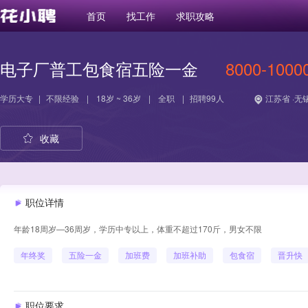
首页
找工作
求职攻略
电子厂普工包食宿五险一金
8000-1000
学历
大专
|
不限经验
|
18岁 ~ 36岁
|
全职
|
招聘99人
江苏省 ·无
收藏
职位详情
年龄18周岁—36周岁，学历中专以上，体重不超过170斤，男女不限
年终奖
五险一金
加班费
加班补助
包食宿
晋升快
职位要求