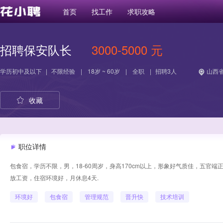
首页
找工作
求职攻略
招聘保安队长
3000-5000 元
学历
初中及以下
|
不限经验
|
18岁 ~ 60岁
|
全职
|
招聘3人
山西省
收藏
职位详情
包食宿，学历不限，男，18-60周岁，身高170cm以上，形象好气质佳，五官
放工资，住宿环境好，月休息4天.
环境好
包食宿
管理规范
晋升快
技术培训