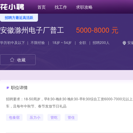
首页
找工作
求职攻略
招聘方最近高活跃
安徽滁州电子厂普工
5000-8000 元
学历
初中及以下
|
不限经验
|
18岁 ~ 54岁
|
全职
|
招聘200人
安徽
收藏
职位详情
招聘要求：18-50周岁，早8:30-晚8:30 晚8:30-早8:30综合工资6000
车，且每年中秋节、春节发放节日礼品
包食宿
压力小
管吃
管住