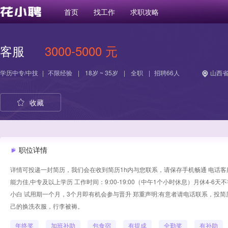
首页
找工作
求职攻略
客服
3000-5000 元
学历
中专/中技
|
不限经验
|
18岁 ~ 35岁
|
全职
|
招聘66人
山西省
收藏
职位详情
详情可投递一封简历，我们会在收到简历1h内与您联系，请保存手机畅通 电话客服
能力佳,中专及以上学历 工作时间：9:00-19:00（中午1个小时休息）月休4-
小白 试用期一个月，3个月即有机会参与晋升 郑重声明:有意者请电话联系，投
己的换洗衣服，行李被褥。
年终奖
加班补助
包食宿
有提成
全勤奖
有补助