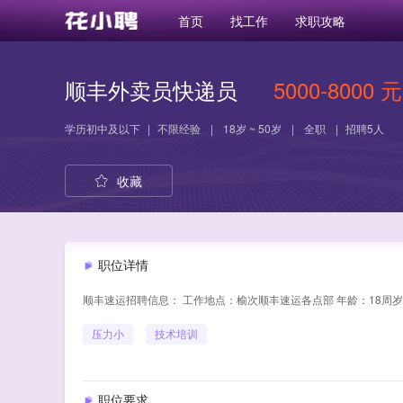
首页
找工作
求职攻略
顺丰外卖员快递员
5000-8000 元
学历
初中及以下
|
不限经验
|
18岁 ~ 50岁
|
全职
|
招聘5人
收藏
职位详情
顺丰速运招聘信息： 工作地点：榆次顺丰速运各点部 年龄：18周岁
压力小
技术培训
职位要求