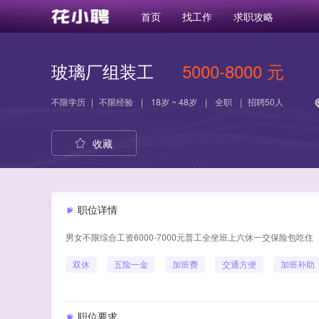
首页
找工作
求职攻略
玻璃厂组装工
5000-8000 元
不限学历
|
不限经验
|
18岁 ~ 48岁
|
全职
|
招聘50人
收藏
职位详情
男女不限综合工资6000-7000元普工全坐班上六休一交保险包吃住
双休
五险一金
加班费
交通方便
加班补助
职位要求