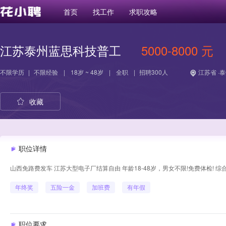
首页
找工作
求职攻略
江苏泰州蓝思科技普工
5000-8000 元
不限学历
|
不限经验
|
18岁 ~ 48岁
|
全职
|
招聘300人
江苏省 ·
收藏
职位详情
山西免路费发车 江苏大型电子厂结算自由 年龄18-48岁，男女不限!免费体检! 综
年终奖
五险一金
加班费
有年假
职位要求