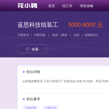
首页
找工作
求职攻略
蓝思科技组装工
5000-8000 元
不限学历
|
不限经验
|
18岁 ~ 48岁
|
全职
|
招聘600人
收藏
职位详情
山西免路费发车 江苏大型电子厂结算自由 年龄18-48岁，男女不限!
职位要求
不限经验
不限学历