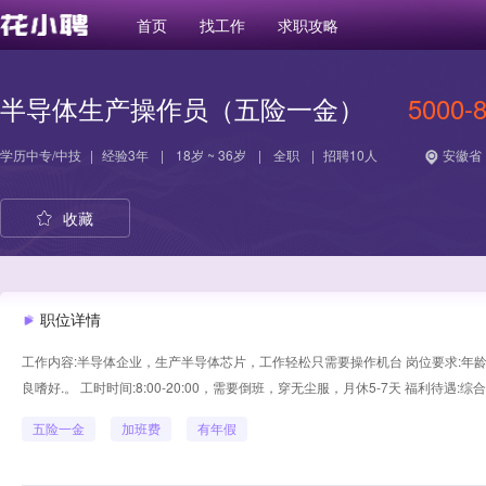
首页
找工作
求职攻略
半导体生产操作员（五险一金）
5000-
学历
中专/中技
|
经验
3年
|
18岁 ~ 36岁
|
全职
|
招聘10人
安徽省 
收藏
职位详情
工作内容:半导体企业，生产半导体芯片，工作轻松只需要操作机台 岗位要求:年龄
良嗜好.。 工时时间:8:00-20:00，需要倒班，穿无尘服，月休5-7天 福利待遇:综
五险一金
加班费
有年假