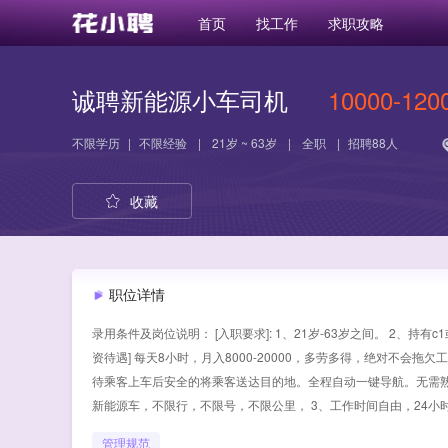
首页
找工作
求职攻略
诚聘新能源小车司机
10000-120
不限学历
|
不限经验
|
21岁 ~ 63岁
|
全职
|
招聘88人
收藏
职位详情
录用条件及岗位说明： [入职要求]: 1、21岁-63岁之间。 2、持
资待遇] 每天8小时，月入8000-20000，多劳多得，绝对不会拖
待乘客上车后安全的将乘客送达目的地。全程自动一键导航。无需熟
新能源车，不限行，不限号，不限公里， 3、工作时间自由，24
管理规范