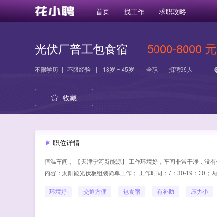
首页
找工作
求职攻略
光伏厂普工包食宿
5000-8000 元
不限学历
|
不限经验
|
18岁 ~ 45岁
|
全职
|
招聘99人
收藏
职位详情
恒温车间， 【天津宁河新能源】 工作环境好，车间非常干净，没有体
内容：太阳能光伏板组装简单工作； 工作时间：7：30-19：30；两
环境好
交通方便
包食宿
有补助
压力小