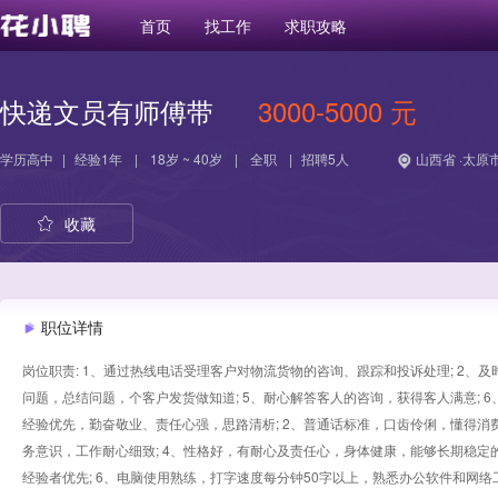
首页
找工作
求职攻略
快递文员有师傅带
3000-5000 元
学历
高中
|
经验
1年
|
18岁 ~ 40岁
|
全职
|
招聘5人
山西省 ·太原市
收藏
职位详情
岗位职责: 1、通过热线电话受理客户对物流货物的咨询、跟踪和投诉处理; 2、及
问题，总结问题，个客户发货做知道; 5、耐心解答客人的咨询，获得客人满意; 
经验优先，勤奋敬业、责任心强，思路清析; 2、普通话标准，口齿伶俐，懂得消
务意识，工作耐心细致; 4、性格好，有耐心及责任心，身体健康，能够长期稳定
经验者优先; 6、电脑使用熟练，打字速度每分钟50字以上，熟悉办公软件和网络