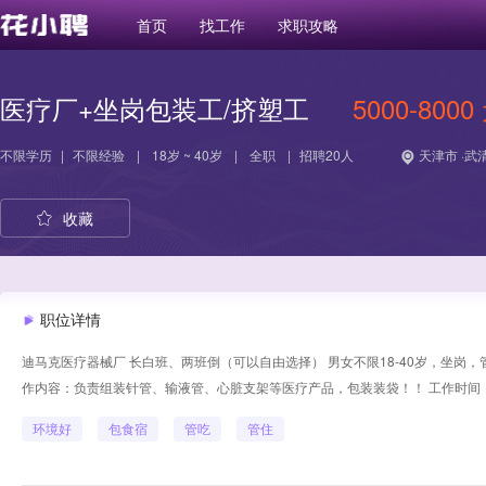
首页
找工作
求职攻略
医疗厂+坐岗包装工/挤塑工
5000-8000
不限学历
|
不限经验
|
18岁 ~ 40岁
|
全职
|
招聘20人
天津市 ·武
收藏
职位详情
迪马克医疗器械厂 长白班、两班倒（可以自由选择） 男女不限18-40岁，坐
作内容：负责组装针管、输液管、心脏支架等医疗产品，包装装袋！！ 工作时间：上8：
环境好
包食宿
管吃
管住