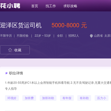
首页
找工作
求职攻略
迎泽区货运司机
5000-8000 元
不限学历
|
不限经验
|
22岁 ~ 53岁
|
全职
|
招聘2人
山西省 ·太原
收藏
职位详情
1.年龄20-55周岁C1本以上会用智能手机和看导航 2.无不良驾驶记录,无重大交
专人指导
环境好
加班费
加班补助
有年假
有补助
压力小