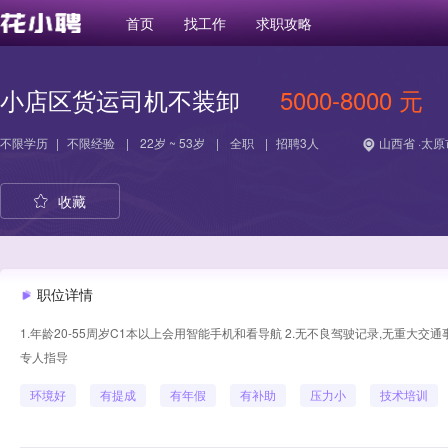
首页
找工作
求职攻略
小店区货运司机不装卸
5000-8000 元
不限学历
|
不限经验
|
22岁 ~ 53岁
|
全职
|
招聘3人
山西省 ·太原
收藏
职位详情
1.年龄20-55周岁C1本以上会用智能手机和看导航 2.无不良驾驶记录,无重大交
专人指导
环境好
有提成
有年假
有补助
压力小
技术培训