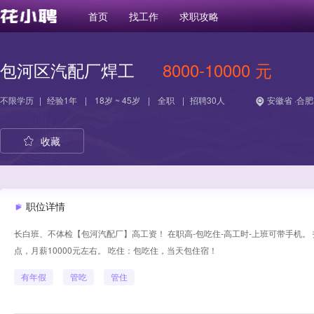
首页
找工作
求职攻略
包河区汽配厂焊工
8000-10000 元
不限学历
|
经验
1年
|
18岁 ~ 45岁
|
全职
|
招聘30人
安徽省 ·合肥
收藏
职位详情
长白班、不体检【包河汽配厂】高工资！ 在职高-包吃住-高工时-上班可带手机。 
点，月薪10000元左右。 吃住：包吃住，当天包住宿！
有年假
管吃
管住