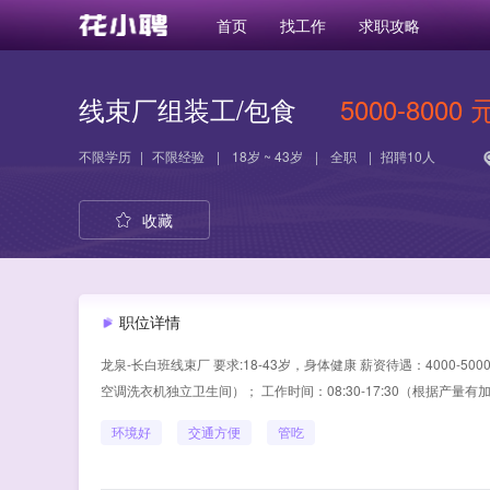
首页
找工作
求职攻略
线束厂组装工/包食
5000-8000 
不限学历
|
不限经验
|
18岁 ~ 43岁
|
全职
|
招聘10人
收藏
职位详情
龙泉-长白班线束厂 要求:18-43岁，身体健康 薪资待遇：4000
空调洗衣机独立卫生间）； 工作时间：08:30-17:30（根据产量有
环境好
交通方便
管吃