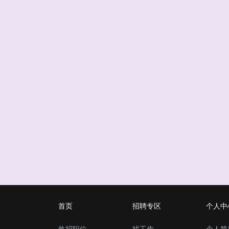
首页
招聘专区
个人中
热招职位
找工作
个人简