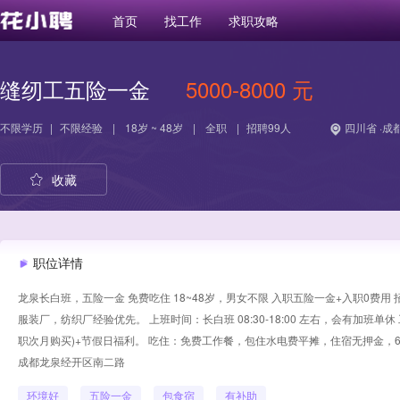
首页
找工作
求职攻略
缝纫工五险一金
5000-8000 元
不限学历
|
不限经验
|
18岁 ~ 48岁
|
全职
|
招聘99人
四川省 ·成
收藏
职位详情
龙泉长白班，五险一金 免费吃住 18~48岁，男女不限 入职五险一金+入职0费用 
服装厂，纺织厂经验优先。 上班时间：长白班 08:30-18:00 左右，会有加班单
职次月购买)+节假日福利。 吃住：免费工作餐，包住水电费平摊，住宿无押金，6
成都龙泉经开区南二路
环境好
五险一金
包食宿
有补助