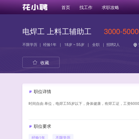
首页
找工作
求职攻略
电焊工 上料工辅助工
3000-500
不限学历
|
经验
1年
|
18岁 ~ 55岁
|
全职
|
招聘2人
收藏
职位详情
时间自由 单位，电焊工55岁以下，身体健康，有焊工证，工资6000~
职位要求
经验
1年
不限学历