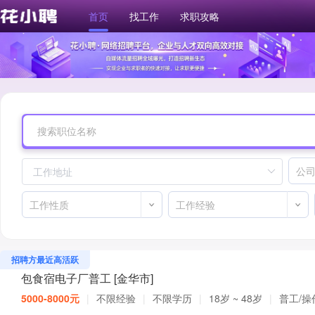
首页
找工作
求职攻略
招聘方最近高活跃
包食宿电子厂普工 [金华市]
5000-8000元
|
不限经验
|
不限学历
|
18岁 ~ 48岁
|
普工/操