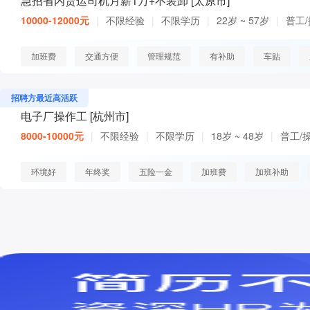
急招省内货运司机月薪1万+不装卸 [太原市]
10000-12000元
|
不限经验
|
不限学历
|
22岁 ~ 57岁
|
普工
加班费
交通方便
管理规范
有补助
车贴
招聘方最近高活跃
电子厂操作工 [杭州市]
8000-10000元
|
不限经验
|
不限学历
|
18岁 ~ 48岁
|
普工/
环境好
年终奖
五险一金
加班费
加班补助