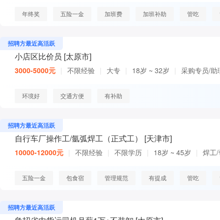
年终奖
五险一金
加班费
加班补助
管吃
招聘方最近高活跃
小店区比价员 [太原市]
3000-5000元
|
不限经验
|
大专
|
18岁 ~ 32岁
|
采购专员/助
环境好
交通方便
有补助
招聘方最近高活跃
自行车厂操作工/氩弧焊工（正式工） [天津市]
10000-12000元
|
不限经验
|
不限学历
|
18岁 ~ 45岁
|
焊工
五险一金
包食宿
管理规范
有提成
管吃
招聘方最近高活跃