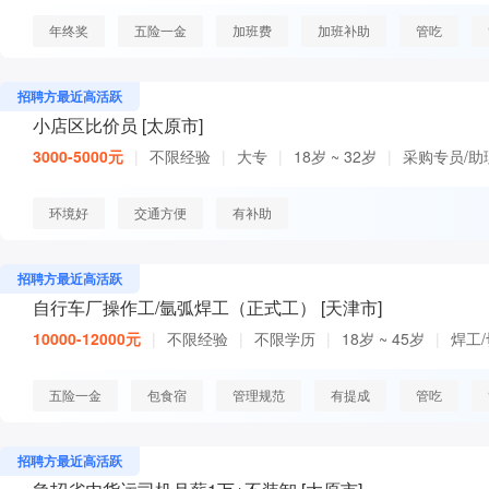
年终奖
五险一金
加班费
加班补助
管吃
招聘方最近高活跃
小店区比价员 [太原市]
3000-5000元
|
不限经验
|
大专
|
18岁 ~ 32岁
|
采购专员/助
环境好
交通方便
有补助
招聘方最近高活跃
自行车厂操作工/氩弧焊工（正式工） [天津市]
10000-12000元
|
不限经验
|
不限学历
|
18岁 ~ 45岁
|
焊工
五险一金
包食宿
管理规范
有提成
管吃
招聘方最近高活跃