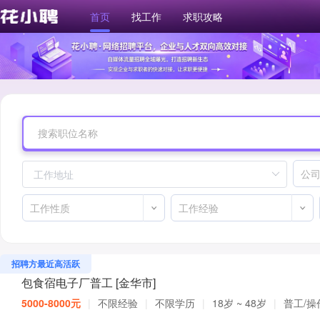
首页
找工作
求职攻略
招聘方最近高活跃
包食宿电子厂普工 [金华市]
5000-8000元
|
不限经验
|
不限学历
|
18岁 ~ 48岁
|
普工/操