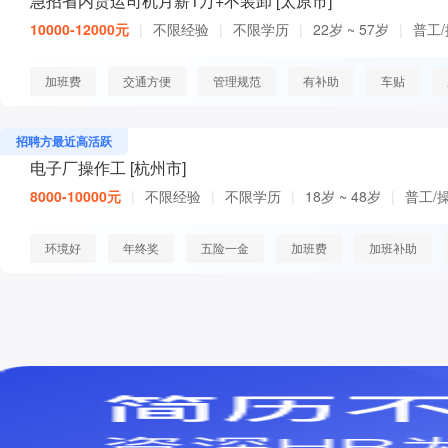
急招省内货运司机月薪1万+不装卸 [太原市]
10000-12000元
|
不限经验
|
不限学历
|
22岁 ~ 57岁
|
普工
加班费
交通方便
管理规范
有补助
车贴
招聘方最近高活跃
电子厂操作工 [杭州市]
8000-10000元
|
不限经验
|
不限学历
|
18岁 ~ 48岁
|
普工/
环境好
年终奖
五险一金
加班费
加班补助