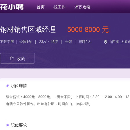
首页
找工作
求职攻略
钢材销售区域经理
5000-8000 元
不限学历
|
经验
1年
|
23岁 ~ 45岁
|
全职
|
招聘2人
山西省 ·太原市
收藏
职位详情
综合薪资：4000元---8000元。（男女不限） 上班时间：8.30---12.00 14
电脑办公软件操作。出差有补助，时间自由。 岗位福利
职位要求