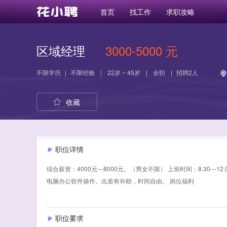
首页
找工作
求职攻略
区域经理
3000-5000 元
不限学历
|
不限经验
|
22岁 ~ 45岁
|
全职
|
招聘2人
收藏
职位详情
综合薪资：4000元---8000元。（男女不限） 上班时间：8.30---
电脑办公软件操作。出差有补助，时间自由。 岗位福利
职位要求