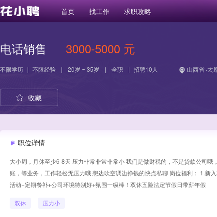
首页
找工作
求职攻略
电话销售
3000-5000 元
不限学历
|
不限经验
|
20岁 ~ 35岁
|
全职
|
招聘10人
山西省 ·太
收藏
职位详情
大小周，月休至少6-8天 压力非常非常非常小 我们是做财税的，不是贷款公司
账，等业务，工作轻松无压力哦 想边吹空调边挣钱的快点私聊 岗位福利： 1.新入职
活动+定期餐补+公司环境特别好+氛围一级棒！双休五险法定节假日带薪年假
双休
压力小