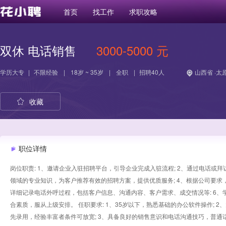
首页
找工作
求职攻略
双休 电话销售
3000-5000 元
学历
大专
|
不限经验
|
18岁 ~ 35岁
|
全职
|
招聘40人
山西省 ·太
收藏
职位详情
岗位职责: 1、邀请企业入驻招聘平台，引导企业完成入驻流程; 2、通过电话或
领域的专业知识，为客户推荐有效的招聘方案，提供优质服务; 4、根据公司要求，
详细记录电话外呼过程，包括客户信息、沟通内容、客户需求、成交情况等: 6、
合素质，服从上级安排。 任职要求: 1、35岁以下，熟悉基础的办公软件操作; 
先录用，经验丰富者条件可放宽; 3、具备良好的销售意识和电话沟通技巧，普通